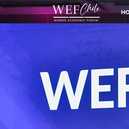
H
Manten