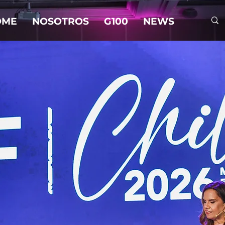
OME
NOSOTROS
G100
NEWS
te al tanto