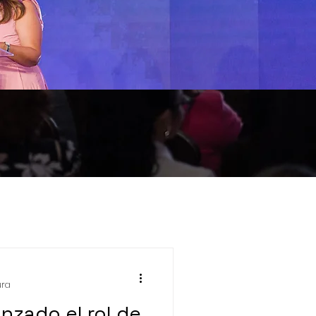
eventos
ura
nzado el rol de