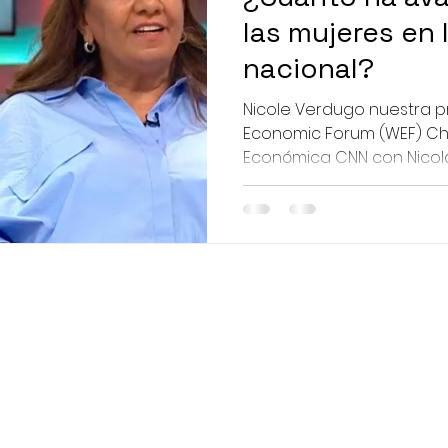
las mujeres en
nacional?
Nicole Verdugo nuestra 
Economic Forum (WEF) Ch
Económica CNN con Nicol
avance...
Dirección:
Contacto:
oyancura 2270, piso 11, Providencia
contacto@wefchil