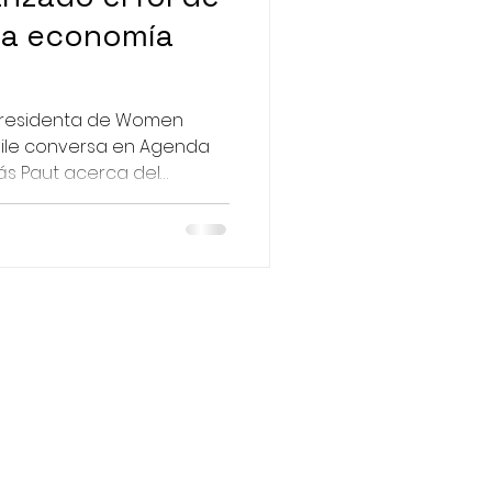
 la economía
presidenta de Women
ile conversa en Agenda
ás Paut acerca del
Redes Sociales:
e.com