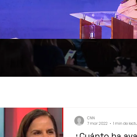
os últimos 
CNN
7 mar 2022
1 min de lect
¿Cuánto ha ava