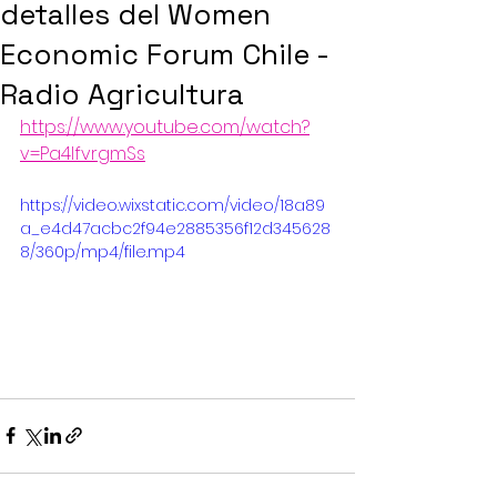
detalles del Women
Economic Forum Chile -
Radio Agricultura
https://www.youtube.com/watch?
v=Pa4lfvrgmSs
https://video.wixstatic.com/video/18a89
a_e4d47acbc2f94e2885356f12d345628
8/360p/mp4/file.mp4